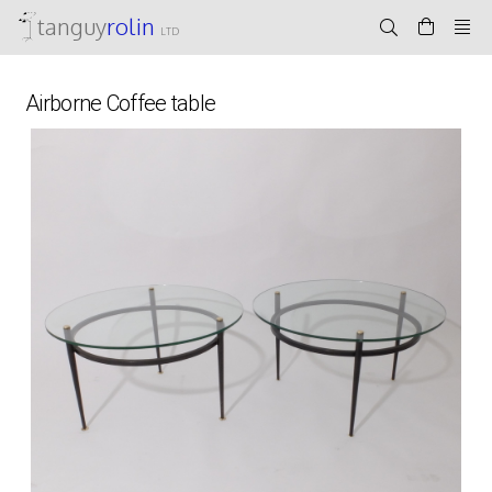
tanguy
rolin
LTD
Airborne Coffee table