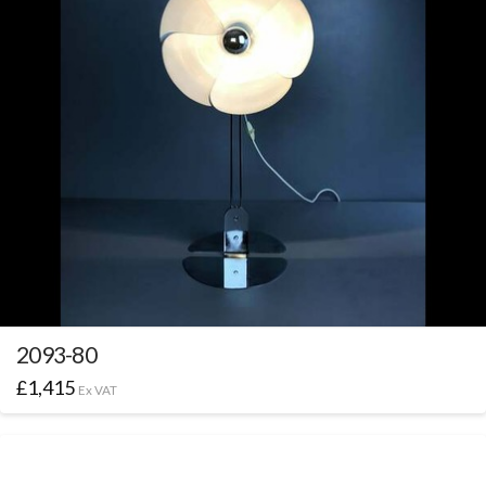
2093-80
£
1,415
Ex VAT