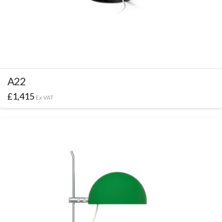
A22
£
1,415
Ex VAT