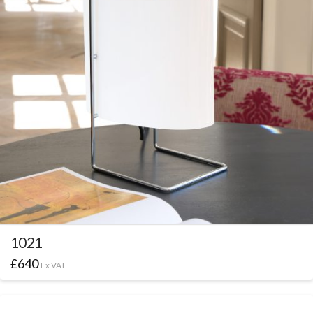
1021
£
640
Ex VAT