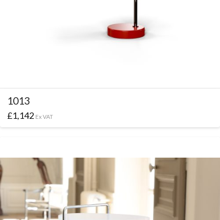
1013
£
1,142
Ex VAT