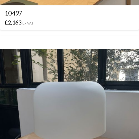
10497
£
2,163
Ex VAT