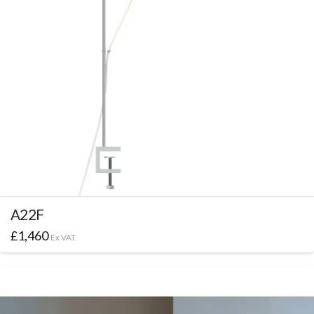
A22F
£
1,460
Ex VAT