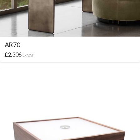
AR70
£
2,306
Ex VAT