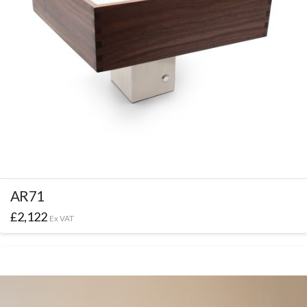
AR71
£
2,122
Ex VAT