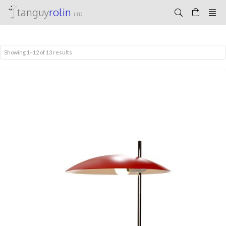
tanguy
rolin
LTD
Showing 1–12 of 13 results