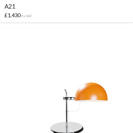
A21
£
1,430
Ex VAT