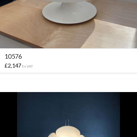
10576
£
2,147
Ex VAT