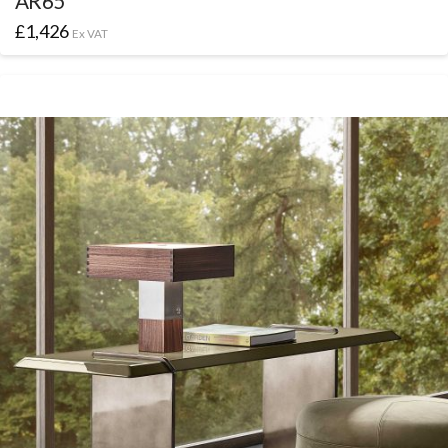
AR65
£
1,426
Ex VAT